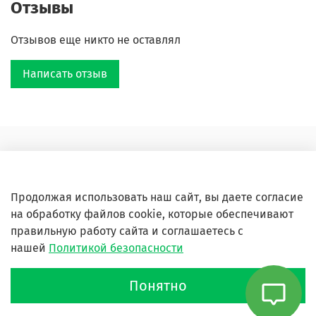
Отзывы
Ухо подвижное, высота -0,8 см, внутренний диаметр
Отзывов еще никто не оставлял
0,5 х 0,5 см.
Ручная работа. Мельчайшая детализация.
Написать отзыв
Оферта и политика конфиденциальности
Пользовательское соглашение
Продолжая использовать наш сайт, вы даете согласие
Условия обмена и возврата
на обработку файлов cookie, которые обеспечивают
Блог
правильную работу сайта и соглашаетесь с
нашей
Политикой безопасности
Обратная связь
Понятно
Сайт создан на inSales