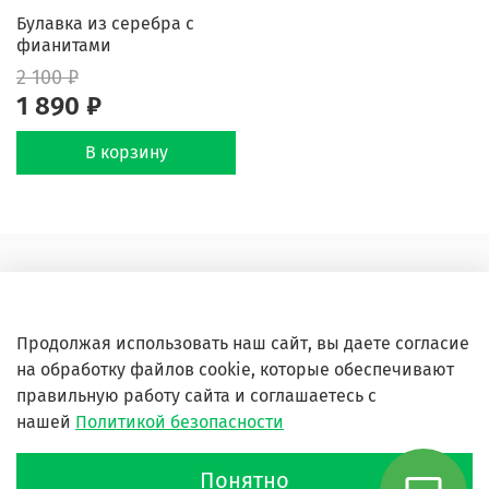
Булавка из серебра с
фианитами
2 100 ₽
1 890 ₽
В корзину
Оферта и политика конфиденциальности
Пользовательское соглашение
Продолжая использовать наш сайт, вы даете согласие
Условия обмена и возврата
на обработку файлов cookie, которые обеспечивают
Блог
правильную работу сайта и соглашаетесь с
нашей
Политикой безопасности
Обратная связь
Понятно
Сайт создан на inSales