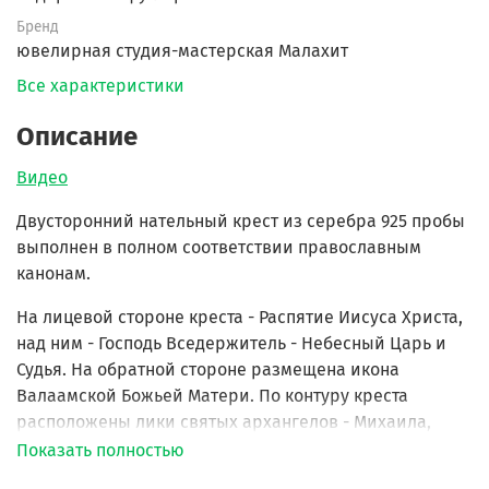
Бренд
ювелирная студия-мастерская Малахит
Все характеристики
Описание
Видео
Двусторонний нательный крест из серебра 925 пробы
выполнен в полном соответствии православным
канонам.
На лицевой стороне креста - Распятие Иисуса Христа,
над ним - Господь Вседержитель - Небесный Царь и
Судья. На обратной стороне размещена икона
Валаамской Божьей Матери. По контуру креста
расположены лики святых архангелов - Михаила,
Гавриила, Уриила, Рафаила.
Показать полностью